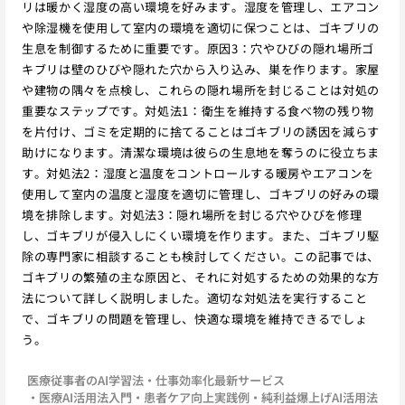
リは暖かく湿度の高い環境を好みます。湿度を管理し、エアコン
や除湿機を使用して室内の環境を適切に保つことは、ゴキブリの
生息を制御するために重要です。原因3：穴やひびの隠れ場所ゴ
キブリは壁のひびや隠れた穴から入り込み、巣を作ります。家屋
や建物の隅々を点検し、これらの隠れ場所を封じることは対処の
重要なステップです。対処法1：衛生を維持する食べ物の残り物
を片付け、ゴミを定期的に捨てることはゴキブリの誘因を減らす
助けになります。清潔な環境は彼らの生息地を奪うのに役立ちま
す。対処法2：湿度と温度をコントロールする暖房やエアコンを
使用して室内の温度と湿度を適切に管理し、ゴキブリの好みの環
境を排除します。対処法3：隠れ場所を封じる穴やひびを修理
し、ゴキブリが侵入しにくい環境を作ります。また、ゴキブリ駆
除の専門家に相談することも検討してください。この記事では、
ゴキブリの繁殖の主な原因と、それに対処するための効果的な方
法について詳しく説明しました。適切な対処法を実行すること
で、ゴキブリの問題を管理し、快適な環境を維持できるでしょ
う。
医療従事者のAI学習法
仕事効率化最新サービス
医療AI活用法入門
患者ケア向上実践例
純利益爆上げAI活用法