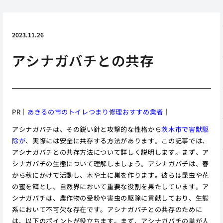
2023.11.26
アシナガバチとの共存
PR｜
あきるの市のトイレつまり修理おすすめ業者
｜
アシナガバチは、その鋭い針と攻撃的な性格から
茨木市で害獣駆
除が
、実際には安全に共存する方法があります。この記事では、
アシナガバチとの共存方法について詳しく説明します。まず、ア
シナガバチの生態について理解しましょう。アシナガバチは、春
から秋にかけて活動し、木や土に巣を作ります。彼らは昆虫や花
の蜜を餌とし、自然界において重要な役割を果たしています。ア
シナガバチは、農作物の受粉や害虫の駆除に貢献しており、生態
系において不可欠な存在です。アシナガバチとの共存のために
は、以下のポイントが役立ちます。まず、アシナガバチの巣が人