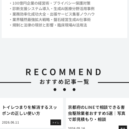
100億円企業の経営術
プライバシー保護対策
診断支援システム導入
生成AI医療分野活用事例
業務効率化成功大全
出張サービス集客ノウハウ
業界騒然最強拡大戦略
盤石経営生成AI仕事術
規制と法律の現状と影響
臨床現場AI活用法
RECOMMEND
おすすめ記事一覧
トイレつまりを解消するスッ
京都府のLINEで相談できる害
ポンの正しい使い方
虫駆除業者おすすめ5選｜写真
で即見積もり・相談
2026.06.11
トイレ
2026.05.16
害虫