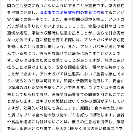
間の生活空間に近づかないようにすることが重要です。巣の存在
を早期に発見し、
海南市でゴミ屋敷専門の業者に依頼
することが
安全面での第一歩です。また、庭や周囲の環境を整え、アシナガ
バチが巣を作りたくないようにしましょう。食品の密封やゴミの
適切な処理、果物の収穫時に注意を払うことが、彼らを引き寄せ
ない方法です。庭に植物を育てる際には、アシナガバチが好む花
を避けることも考慮しましょう。また、アシナガバチが周囲で飛
んでいる際には、彼らを攻撃せずに静かに過ごすことが大切で
す。彼らは自衛のために攻撃することがありますが、無理に追い
払うことは避けましょう。安全な距離を保ち、穏やかに共存する
ことができます。アシナガバチは生態系において重要な存在であ
り、彼らとの共存は可能です。知識と予防策を活用して、安全か
つ調和の取れた関係を築くことができます。ゴキブリは不快な害
虫として知られており、家庭や食品業界での問題を引き起こすこ
とがあります。ゴキブリの繁殖にはいくつかの原因が関与してい
ますが、効果的な対処法も存在します。原因1：食べ物の残り物
と屑ゴキブリは食べ物の残り物やゴミを好んで摂取します。食器
や食品を適切に片付けないことは、彼らの生息地を提供し、繁殖
を助ける要因となります。原因2：暖かく湿度の高い環境ゴキブ