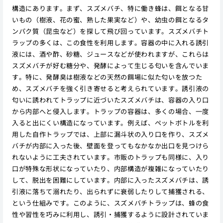
構造にあります。まず、スズメバチ、特に働き蜂は、餌となる甘
いもの（樹液、花の蜜、熟した果実など）や、幼虫の餌となるタ
ンパク質（昆虫など）を探して飛び回っています。スズメバチト
ラップの多くは、この食性を利用します。容器の中に入れる誘引
液には、酒や酢、砂糖、ジュースなどが使われますが、これらは
スズメバチが好む糖分や、発酵によって生じる匂いを含んでいま
す。特に、発酵臭は樹液などの天然の餌場に似た匂いを放つた
め、スズメバチを強く引き寄せると考えられています。誘引液の
匂いに誘われてトラップに近づいたスズメバチは、容器の入り口
から内部へと侵入します。トラップの容器は、多くの場合、一度
入ると出にくい構造になっています。例えば、ペットボトルを利
用した自作トラップでは、上部に漏斗状の入り口を作り、スズメ
バチが内部に入った後、壁面を登ってもなかなか出口を見つけら
れないように工夫されています。市販のトラップも同様に、入り
口が特殊な形状になっていたり、内部構造が複雑になっていたり
して、脱出を困難にしています。内部に入ったスズメバチは、誘
引液に落ちて溺れたり、出られずに衰弱したりして捕獲される、
という仕組みです。このように、スズメバチトラップは、蜂の食
性や習性を巧みに利用し、誘引・捕獲するように設計されていま