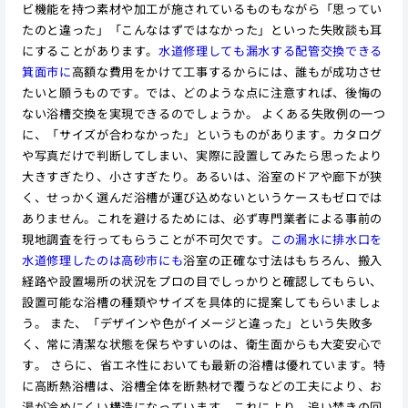
ビ機能を持つ素材や加工が施されているものもながら「思ってい
たのと違った」「こんなはずではなかった」といった失敗談も耳
にすることがあります。
水道修理しても漏水する配管交換できる
箕面市に
高額な費用をかけて工事するからには、誰もが成功させ
たいと願うものです。では、どのような点に注意すれば、後悔の
ない浴槽交換を実現できるのでしょうか。 よくある失敗例の一つ
に、「サイズが合わなかった」というものがあります。カタログ
や写真だけで判断してしまい、実際に設置してみたら思ったより
大きすぎたり、小さすぎたり。あるいは、浴室のドアや廊下が狭
く、せっかく選んだ浴槽が運び込めないというケースもゼロでは
ありません。これを避けるためには、必ず専門業者による事前の
現地調査を行ってもらうことが不可欠です。
この漏水に排水口を
水道修理したのは高砂市にも
浴室の正確な寸法はもちろん、搬入
経路や設置場所の状況をプロの目でしっかりと確認してもらい、
設置可能な浴槽の種類やサイズを具体的に提案してもらいましょ
う。 また、「デザインや色がイメージと違った」という失敗多
く、常に清潔な状態を保ちやすいのは、衛生面からも大変安心で
す。 さらに、省エネ性においても最新の浴槽は優れています。特
に高断熱浴槽は、浴槽全体を断熱材で覆うなどの工夫により、お
湯が冷めにくい構造になっています。これにより、追い焚きの回