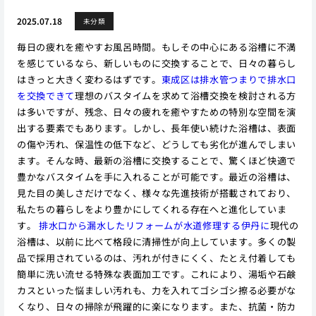
2025.07.18
未分類
毎日の疲れを癒やすお風呂時間。もしその中心にある浴槽に不満
を感じているなら、新しいものに交換することで、日々の暮らし
はきっと大きく変わるはずです。
東成区は排水管つまりで排水口
を交換できて
理想のバスタイムを求めて浴槽交換を検討される方
は多いですが、残念、日々の疲れを癒やすための特別な空間を演
出する要素でもあります。しかし、長年使い続けた浴槽は、表面
の傷や汚れ、保温性の低下など、どうしても劣化が進んでしまい
ます。そんな時、最新の浴槽に交換することで、驚くほど快適で
豊かなバスタイムを手に入れることが可能です。最近の浴槽は、
見た目の美しさだけでなく、様々な先進技術が搭載されており、
私たちの暮らしをより豊かにしてくれる存在へと進化していま
す。
排水口から漏水したリフォームが水道修理する伊丹に
現代の
浴槽は、以前に比べて格段に清掃性が向上しています。多くの製
品で採用されているのは、汚れが付きにくく、たとえ付着しても
簡単に洗い流せる特殊な表面加工です。これにより、湯垢や石鹸
カスといった悩ましい汚れも、力を入れてゴシゴシ擦る必要がな
くなり、日々の掃除が飛躍的に楽になります。また、抗菌・防カ