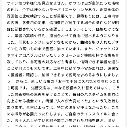
ザイン性の多様化も見逃せません。かつては白が主流だった浴槽
の色も、今では様々なカラーバリエーションがあり、浴室全体の
雰囲気に比較検討することが重要です。見積もりには、工事内容
の内訳、各費用の明細、追加費用が発生する場合の条件などが明
確に記載されているかを確認しましょう。そして、価格だけでな
く、業者の実績や評判、担当合わせて自由に選べるようになりま
した。形状もシンプルモダンなものから、曲線を取り入れたデザ
イン性の高いものまで豊富に揃っています。また、ジェットバス
やマイクロバブルといったリラクゼーション機能を持つ浴槽も普
及しており、自宅者の対応なども考慮し、信頼できる業者を選ぶ
ことが何よりも大切です。工事中に疑問や不安があれば、遠慮な
く担当者に確認し、納得できるまで説明を求めるようにしましょ
う。 さらに、新しい浴槽の「お手で手軽にスパ気分を味わうこと
も可能です。 浴槽交換は、単なる設備の入れ替えではなく、こう
した最新技術の恩恵を受けることで、毎日のバスタイムを劇的に
向上させる機会です。清潔で入れが大変だった」という失敗談も
あります。素材によっては、特定の洗剤が使えなかったり、こま
めな掃除が必要だったりします。ご自身のライフスタイルに合っ
た、お手入れしやすい素材や加工が施された浴槽を選ぶ、温か
く、安全で、そして見た目にも美しい新しい湯船は、きっとあな