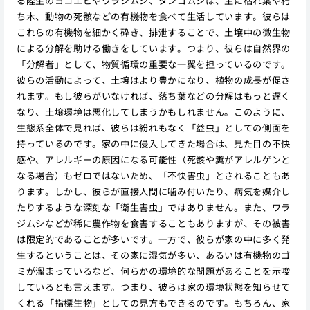
る陸生のヨコエビやワラジムシ、ダンゴムシは、主に枯れ葉や朽
ち木、動物の死骸などの有機物を食べて生活しています。彼らは
これらの有機物を細かく砕き、排泄することで、土壌中の微生物
による分解を助ける働きをしています。つまり、彼らは自然界の
「分解者」として、物質循環の重要な一翼を担っているのです。
彼らの活動によって、土壌はより豊かになり、植物の成長が促さ
れます。もし彼らがいなければ、落ち葉などの分解はもっと遅く
なり、土壌環境は悪化してしまうかもしれません。このように、
生態系全体で見れば、彼らは紛れもなく「益虫」としての側面を
持っているのです。家の中に侵入してきた場合は、見た目の不快
感や、アレルギーの原因になる可能性（死骸や糞がアレルゲンと
なる場合）もゼロではないため、「不快害虫」とされることもあ
ります。しかし、彼らが直接人間に噛み付いたり、病気を媒介し
たりするような深刻な「衛生害虫」ではありません。また、ワラ
ジムシなどが稀に農作物を食害することもありますが、その被害
は限定的であることが多いです。一方で、彼らが家の中に多く発
生するということは、その家に湿気が多い、あるいは有機物のゴ
ミが溜まっているなど、何らかの環境的な問題があることを示唆
しているとも言えます。つまり、彼らは家の環境状態を知らせて
くれる「指標生物」としての見方もできるのです。もちろん、家