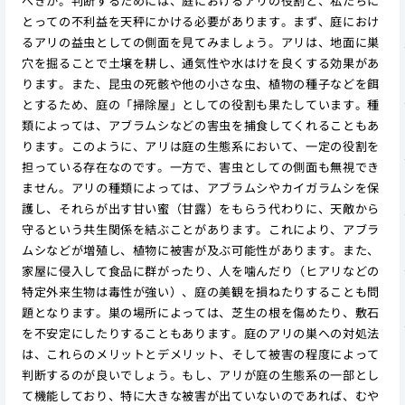
べきか。判断するためには、庭におけるアリの役割と、私たちに
とっての不利益を天秤にかける必要があります。まず、庭におけ
るアリの益虫としての側面を見てみましょう。アリは、地面に巣
穴を掘ることで土壌を耕し、通気性や水はけを良くする効果があ
ります。また、昆虫の死骸や他の小さな虫、植物の種子などを餌
とするため、庭の「掃除屋」としての役割も果たしています。種
類によっては、アブラムシなどの害虫を捕食してくれることもあ
ります。このように、アリは庭の生態系において、一定の役割を
担っている存在なのです。一方で、害虫としての側面も無視でき
ません。アリの種類によっては、アブラムシやカイガラムシを保
護し、それらが出す甘い蜜（甘露）をもらう代わりに、天敵から
守るという共生関係を結ぶことがあります。これにより、アブラ
ムシなどが増殖し、植物に被害が及ぶ可能性があります。また、
家屋に侵入して食品に群がったり、人を噛んだり（ヒアリなどの
特定外来生物は毒性が強い）、庭の美観を損ねたりすることも問
題となります。巣の場所によっては、芝生の根を傷めたり、敷石
を不安定にしたりすることもあります。庭のアリの巣への対処法
は、これらのメリットとデメリット、そして被害の程度によって
判断するのが良いでしょう。もし、アリが庭の生態系の一部とし
て機能しており、特に大きな被害が出ていないのであれば、むや