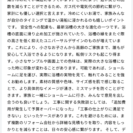
数を減らすことができるため、ガス代や電気代の節約に繋がり、
家計にも優しい選択と言えます。冷めにくいお湯で、家族みんな
が自分のタイミングで温かい湯船に浸かれるのも嬉しいポイント
です。 安全性への配慮も、最新浴槽の大きな進化の一つです。浴
槽の底面に滑り止め加工が施されていたり、浴槽の縁をまたぐ際
の高さを低く抑えたユニバーサルデザインのものが増えていま
す。これにより、小さなお子さんから高齢のご家族まで、誰もが
安心して入浴できるようになります。転倒リスクも起こり得ま
す。小さなサンプルや画面上での色味は、実際の大きな浴槽にな
った時に印象が変わることがあります。可能であれば、ショール
ームに足を運び、実際に浴槽の実物を見て、触れてみることを強
くお勧めします。素材の質感や色味、サイズ感を肌で感じ取るこ
とで、より具体的なイメージが湧き、ミスマッチを防ぐことがで
きます。家族と一緒にショールームに行き、みんなで意見を出し
合うのも良いでしょう。 工事に関する失敗談としては、「追加費
用が発生して予算オーバーになった」「工事の仕上がりに満足で
きない」といったケースがあります。これを避けるためには、ま
ず複数のリフォーム会社から詳細な見積もりを取り、内容をしっ
かりとを減らすことは、日々の安心感に繋がります。 そして、デ