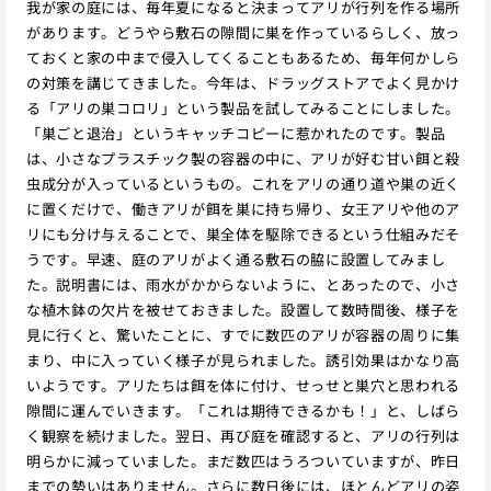
我が家の庭には、毎年夏になると決まってアリが行列を作る場所
があります。どうやら敷石の隙間に巣を作っているらしく、放っ
ておくと家の中まで侵入してくることもあるため、毎年何かしら
の対策を講じてきました。今年は、ドラッグストアでよく見かけ
る「アリの巣コロリ」という製品を試してみることにしました。
「巣ごと退治」というキャッチコピーに惹かれたのです。製品
は、小さなプラスチック製の容器の中に、アリが好む甘い餌と殺
虫成分が入っているというもの。これをアリの通り道や巣の近く
に置くだけで、働きアリが餌を巣に持ち帰り、女王アリや他のア
リにも分け与えることで、巣全体を駆除できるという仕組みだそ
うです。早速、庭のアリがよく通る敷石の脇に設置してみまし
た。説明書には、雨水がかからないように、とあったので、小さ
な植木鉢の欠片を被せておきました。設置して数時間後、様子を
見に行くと、驚いたことに、すでに数匹のアリが容器の周りに集
まり、中に入っていく様子が見られました。誘引効果はかなり高
いようです。アリたちは餌を体に付け、せっせと巣穴と思われる
隙間に運んでいきます。「これは期待できるかも！」と、しばら
く観察を続けました。翌日、再び庭を確認すると、アリの行列は
明らかに減っていました。まだ数匹はうろついていますが、昨日
までの勢いはありません。さらに数日後には、ほとんどアリの姿