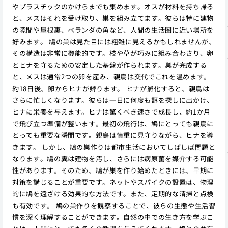
やプラスチックのかけらまでも集めます。オスが材料を持ち帰る
と、メスはそれを受け取り、巣を組み立てます。彼らは特に建物
の隙間や屋根裏、ベランダの角など、人間の生活圏に近い場所を
好みます。 鳩の巣は見た目には粗雑に見えるかもしれませんが、
その構造は非常に機能的です。枝や草が巧みに組み合わさり、卵
とヒナを守るための安定した基盤が作られます。巣が完成する
と、メスは通常2つの卵を産み、親鳥は交代でこれを温めます。
約18日後、卵からヒナが孵ります。 ヒナが孵化すると、親鳥は
さらに忙しくなります。彼らは一日に何度も餌を探しに出かけ、
ヒナに栄養を与えます。ヒナは驚くべき速さで成長し、約1か月
で飛び立つ準備が整います。最初の飛行は、鳩にとっても親鳥に
とっても重要な瞬間です。親鳥は慎重に見守りながら、ヒナを導
きます。 しかし、鳩の巣作りは都市生活においてしばしば問題と
なります。鳩の糞は建物を汚し、さらには病原菌を媒介する可能
性があります。そのため、鳩が巣を作り始めたときには、早期に
対策を講じることが重要です。ネットやスパイクの設置は、物理
的に鳩を遠ざける効果的な方法です。また、定期的な清掃と点検
も有効です。 鳩の巣作りを観察することで、彼らの生態や生活習
慣を深く理解することができます。自然の中での生き方を学ぶこ