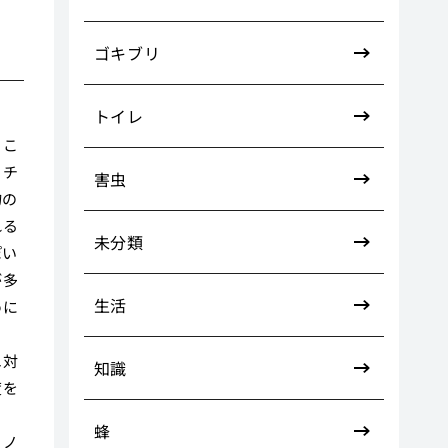
ゴキブリ
トイレ
るこ
、チ
害虫
物の
れる
未分類
ぽい
が多
生活
めに
ま
エ対
知識
度を
ま
蜂
、ノ