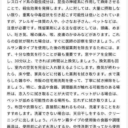
レスロイド系の殺虫成分は、昆虫の神経系に作用して麻痺させる
ことで、殺虫効果を発揮します。人に対しては、大量に摂取しな
い限り、重篤な中毒症状を引き起こす可能性は低いとされていま
すが、アレルギー体質の人や、小さなお子さん、ペットなどは、
注意が必要です。残留薬剤による主な症状としては、頭痛、めま
い、吐き気、喉の痛み、咳、皮膚のかゆみなどがあります。これ
らの症状が現れた場合は、すぐに医師の診察を受けましょう。バ
ルサン霧タイプを使用した後の残留薬剤を除去するためには、ま
ず、十分な換気を行うことが最も重要です。窓やドアを全開に
し、30分以上、できれば1時間以上換気しましょう。換気扇も回
し、室内の空気を完全に入れ替えるようにします。換気が終わっ
たら、床や壁、家具などに付着した薬剤を拭き取ります。水で濡
らした雑巾や、市販の住宅用洗剤を使って、丁寧に拭き掃除をし
ましょう。特に、食品や食器、調理器具が触れる可能性のある場
所は、念入りに拭き取ることが大切です。ペットがいる場合は、
ペットが舐める可能性のある場所も、忘れずに拭き取りましょ
う。布団や衣類など、直接肌に触れるものは、洗濯することをお
すすめします。洗濯できない場合は、天日干しをするか、クリー
ニングに出しましょう。バルサン霧タイプの使用後の食器や調理
器具は、使用前に必ず水洗いするか、中性洗剤で洗ってから使用