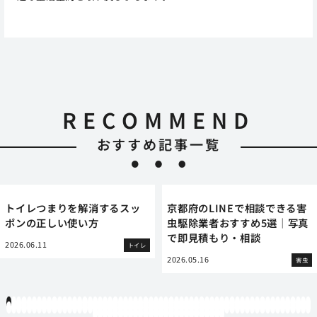
RECOMMEND
おすすめ記事一覧
トイレつまりを解消するスッ
京都府のLINEで相談できる害
ポンの正しい使い方
虫駆除業者おすすめ5選｜写真
で即見積もり・相談
2026.06.11
トイレ
2026.05.16
害虫
1
2
3
4
5
6
7
8
9
10
11
12
13
14
15
16
17
18
19
20
21
22
23
24
25
26
27
28
29
30
31
32
33
34
35
36
37
38
39
40
41
42
43
44
45
46
47
48
49
50
51
52
53
54
55
56
57
58
59
60
61
62
63
64
65
66
67
68
69
70
71
72
73
74
75
76
77
78
79
80
81
82
83
84
85
86
87
88
89
90
91
92
93
94
95
96
97
98
99
100
101
102
103
104
105
106
107
108
109
110
111
112
113
114
115
116
117
118
119
12
121
122
123
124
125
126
127
128
129
130
131
132
133
134
135
136
137
138
139
140
141
142
143
144
145
146