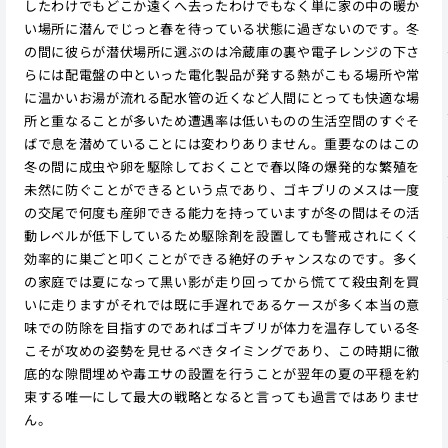
したわけでもどこか遠くへ去ったわけでもなく単に家の中の暖か
い場所に潜んでじっと春を待っている状態に過ぎないのです。冬
の間に彼らが潜伏場所に選ぶのは冷蔵庫の裏や電子レンジの下さ
らには配電盤の中といった電化製品が発する熱がこもる場所や常
に温かいお湯が流れる配水管の近くなど人間にとっても快適な場
所と重なることが多いため遭遇率は低いものの生活空間のすぐそ
ばで息を潜めていることには変わりありません。重要なのはこの
冬の間に成虫や卵を駆除しておくことで春以降の爆発的な繁殖を
未然に防ぐことができるという点であり、ゴキブリのメスは一度
の交尾で何度も産卵できる能力を持っていますが冬の間はその活
動レベルが低下しているため駆除剤を設置しても警戒されにくく
効率的に巣ごと叩くことができる絶好のチャンスなのです。多く
の家庭では夏になって黒い影が走り回ってから慌てて殺虫剤を買
いに走りますがそれでは既に手遅れであるケースが多く本当の意
味での防除を目指すのであればゴキブリが体力を温存している冬
こそが攻めの姿勢を見せるべきタイミングであり、この時期に徹
底的な隙間埋めや毒エサの設置を行うことが翌年の夏の平穏を約
束する唯一にして最大の戦略となると言っても過言ではありませ
ん。