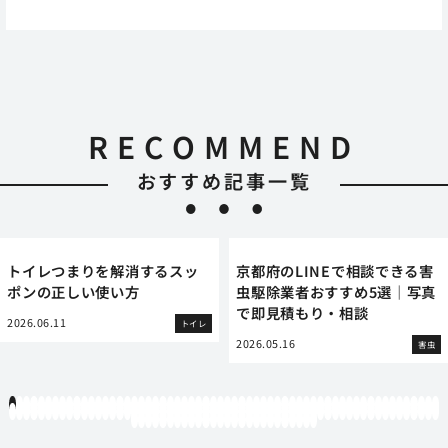
RECOMMEND
おすすめ記事一覧
トイレつまりを解消するスッ
京都府のLINEで相談できる害
ポンの正しい使い方
虫駆除業者おすすめ5選｜写真
で即見積もり・相談
2026.06.11
トイレ
2026.05.16
害虫
1
2
3
4
5
6
7
8
9
10
11
12
13
14
15
16
17
18
19
20
21
22
23
24
25
26
27
28
29
30
31
32
33
34
35
36
37
38
39
40
41
42
43
44
45
46
47
48
49
50
51
52
53
54
55
56
57
58
59
60
61
62
63
64
65
66
67
68
69
70
71
72
73
74
75
76
77
78
79
80
81
82
83
84
85
86
87
88
89
90
91
92
93
94
95
96
97
98
99
100
101
102
103
104
105
106
107
108
109
110
111
112
113
114
115
116
117
118
119
12
121
122
123
124
125
126
127
128
129
130
131
132
133
134
135
136
137
138
139
140
141
142
143
144
145
146