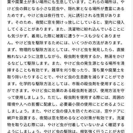
葉や腐葉土が多い場所にも生息しています。これらの場所は、や
けど虫の餌となる小さな昆虫や、隠れ家となる場所が豊富にある
ためです。やけど虫は夜行性で、光に誘引される性質がありま
す。そのため、夜間に窓を開けっ放しにしていると、室内に侵入
してくることがあります。また、洗濯物に紛れ込んでいることに
も気づかず、着用した際に被害に遭うケースも少なくありませ
ん。やけど虫を駆除するためには、いくつかの方法があります。
まず、物理的な駆除方法としては、やけど虫を発見したら、直接
触れないように注意しながら、殺虫剤を使用するか、熱湯をかけ
るなどして駆除します。また、やけど虫の発生源となる場所を清
掃することも有効です。雑草を刈り取ったり、落ち葉や腐葉土を
取り除いたりすることで、やけど虫の生息数を減らすことができ
ます。化学的な駆除方法としては、市販の殺虫剤を使用すること
ができます。やけど虫に効果のある殺虫剤を選び、使用方法を守
って使用しましょう。ただし、殺虫剤を使用する際には、周囲の
環境や人への影響に配慮し、必要最小限の使用にとどめるように
しましょう。また、やけど虫の侵入を防ぐためには、窓やドアに
網戸を設置する、夜間は窓を閉めるなどの対策が有効です。洗濯
物を取り込む際には、やけど虫が付着していないかよく確認する
ようにしましょう。やけど虫の駆除は、根気強く行うことが大切