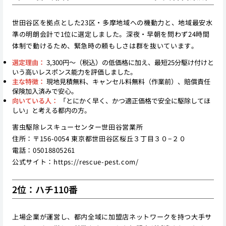
世田谷区を拠点とした23区・多摩地域への機動力と、地域最安水
準の明朗会計で1位に選定しました。深夜・早朝を問わず24時間
体制で動けるため、緊急時の頼もしさは群を抜いています。
選定理由：
3,300円〜（税込）の低価格に加え、最短25分駆け付けと
いう高いレスポンス能力を評価しました。
主な特徴：
現地見積無料、キャンセル料無料（作業前）、賠償責任
保険加入済みで安心。
向いている人：
「とにかく早く、かつ適正価格で安全に駆除してほ
しい」と考える都内の方。
害虫駆除レスキューセンター世田谷営業所
住所：〒156-0054 東京都世田谷区桜丘３丁目３０−２０
電話：05018805261
公式サイト：
https://rescue-pest.com/
2位：ハチ110番
上場企業が運営し、都内全域に加盟店ネットワークを持つ大手サ