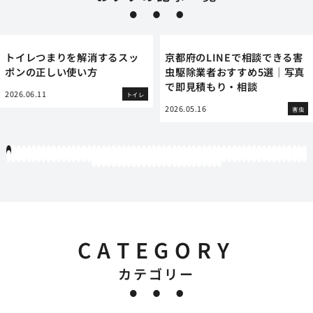
トイレつまりを解消するスッ
京都府のLINEで相談できる害
ポンの正しい使い方
虫駆除業者おすすめ5選｜写真
で即見積もり・相談
2026.06.11
トイレ
2026.05.16
害虫
1
2
3
4
5
6
7
8
9
10
11
12
13
14
15
16
17
18
19
20
21
22
23
24
25
26
27
28
29
30
31
32
33
34
35
36
37
38
39
40
41
42
43
44
45
46
47
48
49
50
51
52
53
54
55
56
57
58
59
60
61
62
63
64
65
66
67
68
69
70
71
72
73
74
75
76
77
78
79
80
81
82
83
84
85
86
87
88
89
90
91
92
93
94
95
96
97
98
99
100
101
102
103
104
105
106
107
108
109
110
111
112
113
114
115
116
117
118
119
12
121
122
123
124
125
126
127
128
129
130
131
132
133
134
135
136
137
138
139
140
141
142
143
144
145
146
CATEGORY
カテゴリー