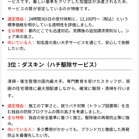
ービスです。厳しい基準をクリアした加盟店が派遣されるため、
サービスの質が安定しているのが特徴です。
選定理由：
24時間365日の受付体制と、12,100円〜（税込）という
標準価格を明示している透明性を評価しました。
主な特徴：
都内どこでも迅速対応。見積後の追加請求原則なし。シ
ェア率の高さ。
向いている人：
知名度の高い大手サービスを通じて、安心して依頼
したい方。
3位：ダスキン（ハチ駆除サービス）
清掃・衛生管理の国内最大手。専門教育を受けたスタッフが、周
囲の住宅環境に最大限配慮しながら、確実に駆除・清掃を行いま
す。
選定理由：
施工の丁寧さと、戻りバチ対策（トラップ設置等）を含
む独自の防除プログラムの質の高さを考慮しました。
主な特徴：
独自の安全基準に基づく施工。駆除後の再発防止策に強
み。
向いている人：
多少費用がかかっても、ブランド力と徹底した再発
防止を最優先したい方。