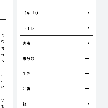
ゴキブリ
トイレ
いで
的な
害虫
瞬時
でも
未分類
トペ
餌
生活
で、
や、
思い
知識
器
込む
蜂
ある