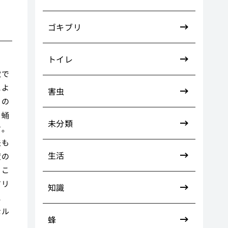
ゴキブリ
トイレ
穴で
によ
害虫
らの
、蛹
未分類
す。
夫も
生活
度の
るこ
アリ
知識
に
なル
蜂
ま