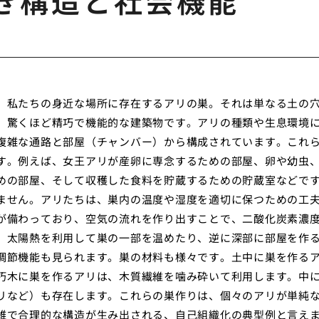
き構造と社会機能
、私たちの身近な場所に存在するアリの巣。それは単なる土の
、驚くほど精巧で機能的な建築物です。アリの種類や生息環境
複雑な通路と部屋（チャンバー）から構成されています。これ
す。例えば、女王アリが産卵に専念するための部屋、卵や幼虫
めの部屋、そして収穫した食料を貯蔵するための貯蔵室などで
ません。アリたちは、巣内の温度や湿度を適切に保つための工
が備わっており、空気の流れを作り出すことで、二酸化炭素濃
、太陽熱を利用して巣の一部を温めたり、逆に深部に部屋を作
調節機能も見られます。巣の材料も様々です。土中に巣を作る
朽木に巣を作るアリは、木質繊維を噛み砕いて利用します。中
リなど）も存在します。これらの巣作りは、個々のアリが単純
雑で合理的な構造が生み出される、自己組織化の典型例と言え