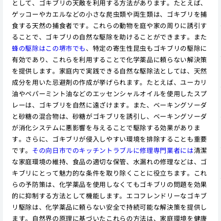
として、ゴキブリの天敵を利用する方法があります。たとえば、
ゲッコーやカエルなどの小さな爬虫類や両生類は、ゴキブリを捕
食する天然の捕食者です。これらの動物を庭や家の周りに誘引す
ることで、ゴキブリの自然な駆除を助けることができます。また
蜂の駆除はこの堺市でも
、特定の寄生性昆虫もゴキブリの駆除に
有効であり、これらを利用することで化学薬品に頼らない解決策
を提供します。家庭内で実践できる自然な駆除法としては、天然
成分を用いた忌避剤の作成が挙げられます。たとえば、ユーカリ
油やペパーミント油などのエッセンシャルオイルを使用したスプ
レーは、ゴキブリを自然に遠ざけます。また、ベーキングソーダ
と砂糖の混合物は、砂糖がゴキブリを誘引し、ベーキングソーダ
が消化システムに悪影響を与えることで駆除する効果がありま
す。さらに、ゴキブリが侵入しやすい環境を排除することも重要
です。
その向日市でのキッチントラブルに修理専門業者には
清潔
な家庭環境の維持、食品の適切な保管、水漏れの修理などは、ゴ
キブリにとって魅力的な条件を取り除くことに役立ちます。これ
らの予防策は、化学薬品を使用しなくてもゴキブリの問題を効果
的に抑制する方法として機能します。エコフレンドリーなゴキブ
リ駆除は、化学薬品に頼らない安全で持続可能な解決策を提供し
ます。自然界の原理に基づいたこれらの方法は、家庭環境を健康